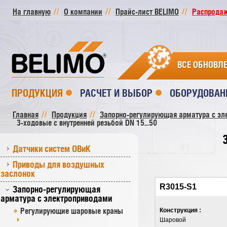
На главную
О компании
Прайс-лист BELIMO
Распродажа
ВСЕ ОБНОВЛ
ПРОДУКЦИЯ
РАСЧЕТ И ВЫБОР
ОБОРУДОВАН
Главная
Продукция
Запорно-регулирующая арматура с эл
3-ходовые с внутренней резьбой DN 15...50
Датчики систем ОВиК
Приводы для воздушных
заслонок
R3015-S1
Запорно-регулирующая
арматура с электроприводами
Регулирующие шаровые краны
Конструкция :
Шаровой