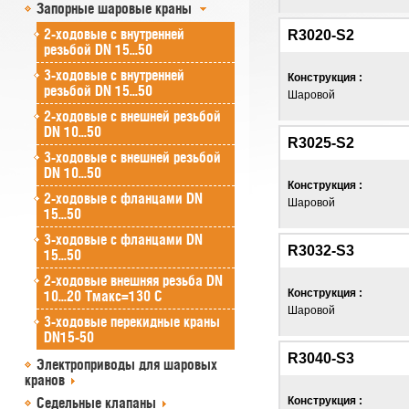
Запорные шаровые краны
2-ходовые с внутренней
R3020-S2
резьбой DN 15...50
3-ходовые с внутренней
Конструкция :
резьбой DN 15...50
Шаровой
2-ходовые с внешней резьбой
DN 10...50
R3025-S2
3-ходовые с внешней резьбой
DN 10...50
Конструкция :
2-ходовые с фланцами DN
Шаровой
15...50
3-ходовые с фланцами DN
R3032-S3
15...50
2-ходовые внешняя резьба DN
Конструкция :
10...20 Tмакс=130 C
Шаровой
3-ходовые перекидные краны
DN15-50
R3040-S3
Электроприводы для шаровых
кранов
Седельные клапаны
Конструкция :