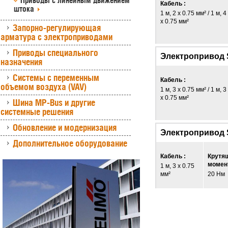
Приводы с линейным движением
Кабель :
штока
1 м, 2 x 0.75 мм² / 1 м, 4
x 0.75 мм²
Запорно-регулирующая
арматура с электроприводами
Приводы специального
Электропривод 
назначения
Системы с переменным
Кабель :
объемом воздуха (VAV)
1 м, 3 x 0.75 мм² / 1 м, 3
x 0.75 мм²
Шина MP-Bus и другие
системные решения
Обновление и модернизация
Электропривод
Дополнительное оборудование
Кабель :
Крутя
момент
1 м, 3 x 0.75
мм²
20 Нм