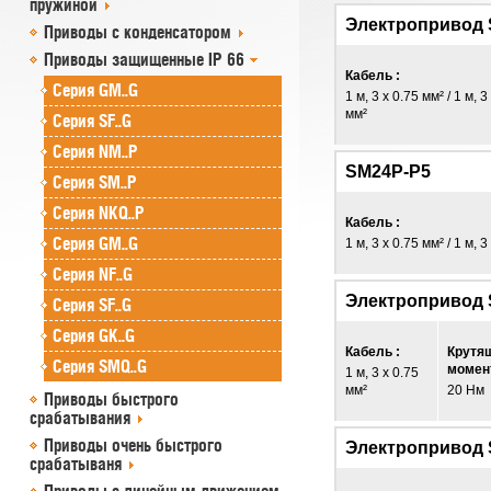
пружиной
Электропривод 
Приводы с конденсатором
Приводы защищенные IP 66
Кабель :
Серия GM..G
1 м, 3 x 0.75 мм² / 1 м, 3
мм²
Серия SF..G
Серия NM..P
SM24P-P5
Серия SM..P
Серия NKQ..P
Кабель :
Серия GM..G
1 м, 3 x 0.75 мм² / 1 м, 3
Серия NF..G
Электропривод
Серия SF..G
Серия GK..G
Кабель :
Крутя
Серия SMQ..G
момент
1 м, 3 x 0.75
мм²
20 Нм
Приводы быстрого
срабатывания
Приводы очень быстрого
Электропривод
срабатываня