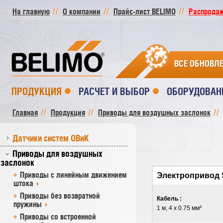
На главную
О компании
Прайс-лист BELIMO
Распродажа
ВСЕ ОБНОВЛ
ПРОДУКЦИЯ
РАСЧЕТ И ВЫБОР
ОБОРУДОВАН
Главная
Продукция
Приводы для воздушных заслонок
Датчики систем ОВиК
Приводы для воздушных
заслонок
Приводы с линейным движением
Электропривод
штока
Приводы без возвратной
Кабель :
пружины
1 м, 4 x 0.75 мм²
Приводы со встроенной