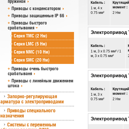
пружиной
Кабель :
Крутящи
момент :
Приводы с конденсатором
1 м, 4 x
0.75 мм²
2 Нм
Приводы защищенные IP 66
Приводы быстрого
срабатывания
Электропривод
Серия TMC (2 Нм)
Серия LMC (5 Нм)
Кабель :
Серия NMC (10 Нм)
1 м, 3 x 0.75 мм² / 1
м, 3 x 0.75 мм²
Серия SMC (20 Нм)
Приводы очень быстрого
срабатываня
Электропривод
Приводы с линейным движением
штока
Кабель :
Крутящи
момент :
1 м, 3 x
Запорно-регулирующая
0.75 мм²
2 Нм
арматура с электроприводами
Приводы специального
назначения
Электропривод
Системы с переменным