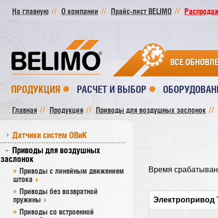
На главную
О компании
Прайс-лист BELIMO
Распродажа
ВСЕ ОБНОВЛ
ПРОДУКЦИЯ
РАСЧЕТ И ВЫБОР
ОБОРУДОВАН
Главная
Продукция
Приводы для воздушных заслонок
Датчики систем ОВиК
Приводы для воздушных
заслонок
Время срабатыван
Приводы с линейным движением
штока
Приводы без возвратной
пружины
Электропривод
Приводы со встроенной