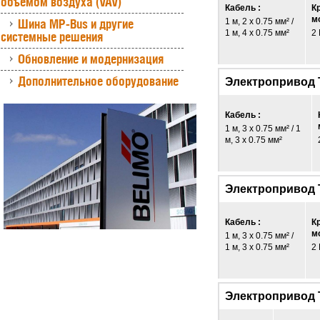
объемом воздуха (VAV)
Кабель :
К
м
Шина MP-Bus и другие
1 м, 2 x 0.75 мм² /
1 м, 4 x 0.75 мм²
2
системные решения
Обновление и модернизация
Дополнительное оборудование
Электропривод 
Кабель :
1 м, 3 x 0.75 мм² / 1
м, 3 x 0.75 мм²
Электропривод
Кабель :
К
м
1 м, 3 x 0.75 мм² /
1 м, 3 x 0.75 мм²
2
Электропривод