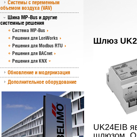
Системы с переменным
объемом воздуха (VAV)
Шина MP-Bus и другие
системные решения
Система MP-Bus
Решения для LonWorks
Шлюз UK2
Решения для Modbus RTU
Решения для BACnet
Решения для KNX
Обновление и модернизация
Дополнительное оборудование
UK24EIB я
шлюзом. Он