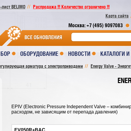
-лист BELIMO
Распродажа !!! Количество ограничено !!!
Карта сайта
Москва: +7 (495) 9097083
ВСЕ ОБНОВЛЕНИЯ
ЫБОР
ОБОРУДОВАНИЕ
НОВОСТИ
КАТАЛОГИ 
егулирующая арматура с электроприводами
Energy Valve - Энерг
ENER
EPIV (Electronic Pressure Independent Valve – комби
расходом, не зависящим от перепада давления)
EV050R+BAC