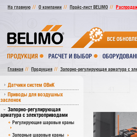
На главную
О компании
Прайс-лист BELIMO
Распродажа
ВСЕ ОБНОВЛ
ПРОДУКЦИЯ
РАСЧЕТ И ВЫБОР
ОБОРУДОВАН
Главная
Продукция
Запорно-регулирующая арматура с эл
Датчики систем ОВиК
Приводы для воздушных
заслонок
Запорно-регулирующая
арматура с электроприводами
Регулирующие шаровые краны
Запорные шаровые краны