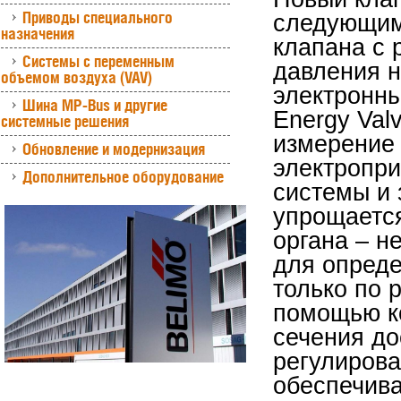
Приводы специального
следующим 
назначения
клапана с 
Системы с переменным
давления н
объемом воздуха (VAV)
электронны
Шина MP-Bus и другие
Energy Val
системные решения
измерение
Обновление и модернизация
электропри
Дополнительное оборудование
системы и 
упрощаетс
органа – н
для опреде
только по 
помощью к
сечения до
регулирова
обеспечива