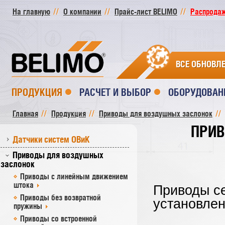
На главную
О компании
Прайс-лист BELIMO
Распродажа
ВСЕ ОБНОВЛ
ПРОДУКЦИЯ
РАСЧЕТ И ВЫБОР
ОБОРУДОВАН
Главная
Продукция
Приводы для воздушных заслонок
ПРИВ
Датчики систем ОВиК
Приводы для воздушных
заслонок
Приводы с линейным движением
штока
Приводы с
Приводы без возвратной
установле
пружины
Приводы со встроенной