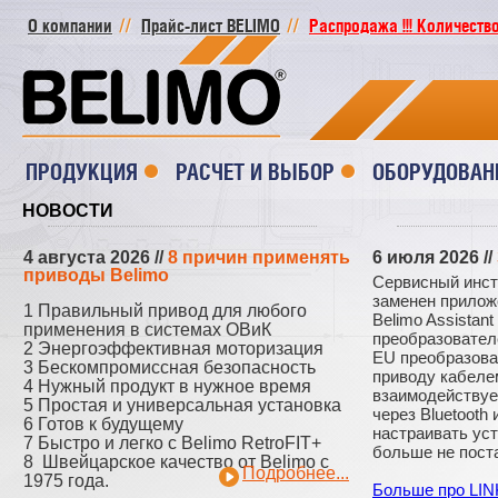
О компании
Прайс-лист BELIMO
Распродажа !!! Количество
ПРОДУКЦИЯ
РАСЧЕТ И ВЫБОР
ОБОРУДОВАН
НОВОСТИ
4 августа 2026
//
8 причин применять
6 июля 2026
//
приводы Belimo
Сервисный инс
заменен прилож
1 Правильный привод для любого
Belimo Assistant
применения в системах ОВиК
преобразовател
2 Энергоэффективная моторизация
EU преобразова
3 Бескомпромиссная безопасность
приводу кабелем
4 Нужный продукт в нужное время
взаимодействуе
5 Простая и универсальная установка
через Bluetooth 
6 Готов к будущему
настраивать ус
7 Быстро и легко с Belimo RetroFIT+
больше не пост
8 Швейцарское качество от Belimo с
Подробнее...
1975 года.
Больше про LIN