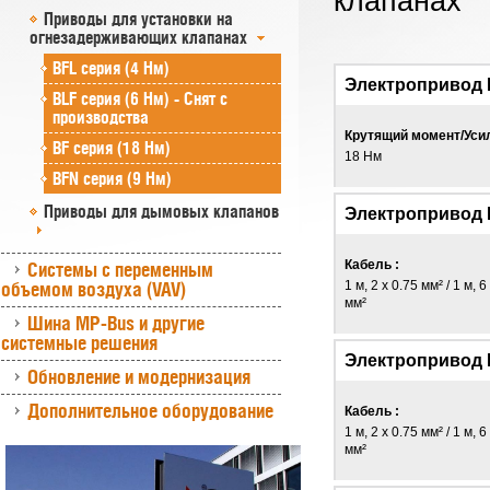
клапанах
Приводы для установки на
огнезадерживающих клапанах
BFL серия (4 Нм)
Электропривод 
BLF серия (6 Нм) - Снят с
производства
Крутящий момент/Уси
BF серия (18 Нм)
18 Нм
BFN серия (9 Нм)
Приводы для дымовых клапанов
Электропривод 
Кабель :
Системы с переменным
объемом воздуха (VAV)
1 м, 2 x 0.75 мм² / 1 м, 6
мм²
Шина MP-Bus и другие
системные решения
Электропривод 
Обновление и модернизация
Дополнительное оборудование
Кабель :
1 м, 2 x 0.75 мм² / 1 м, 6
мм²