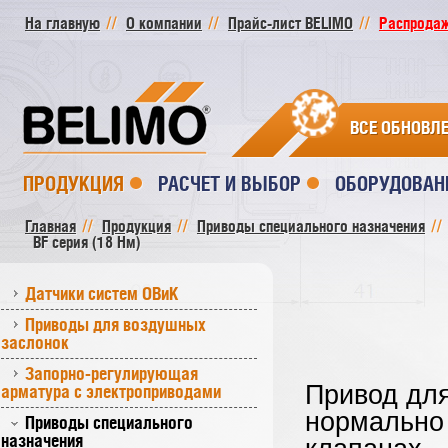
На главную
О компании
Прайс-лист BELIMO
Распродажа
ВСЕ ОБНОВЛ
ПРОДУКЦИЯ
РАСЧЕТ И ВЫБОР
ОБОРУДОВАН
Главная
Продукция
Приводы специального назначения
BF серия (18 Нм)
Датчики систем ОВиК
Приводы для воздушных
заслонок
Запорно-регулирующая
Привод для
арматура с электроприводами
нормально
Приводы специального
назначения