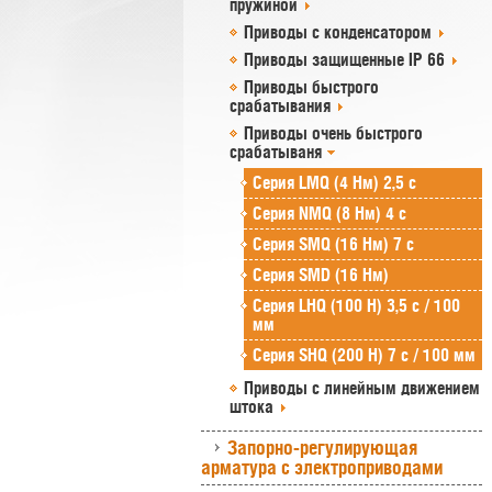
пружиной
Приводы с конденсатором
Приводы защищенные IP 66
Приводы быстрого
срабатывания
Приводы очень быстрого
срабатываня
Серия LMQ (4 Нм) 2,5 с
Серия NMQ (8 Нм) 4 с
Серия SMQ (16 Нм) 7 с
Серия SMD (16 Нм)
Серия LHQ (100 Н) 3,5 с / 100
мм
Серия SHQ (200 Н) 7 с / 100 мм
Приводы с линейным движением
штока
Запорно-регулирующая
арматура с электроприводами