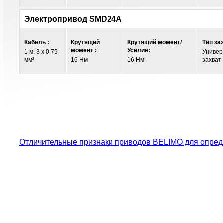
Электропривод SMD24A
Кабель :
Крутящий
Крутящий момент/
Тип за
момент :
Усилие:
1 м, 3 x 0.75
Универ
мм²
16 Нм
16 Нм
захват
Отличительные признаки приводов BELIMO для опред