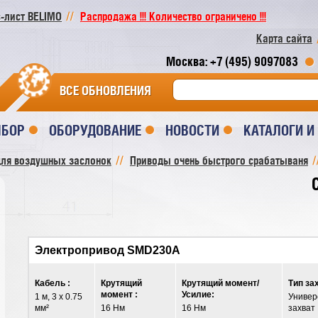
-лист BELIMO
Распродажа !!! Количество ограничено !!!
Карта сайта
Москва: +7 (495) 9097083
ВСЕ ОБНОВЛЕНИЯ
ЫБОР
ОБОРУДОВАНИЕ
НОВОСТИ
КАТАЛОГИ 
ля воздушных заслонок
Приводы очень быстрого срабатываня
Электропривод SMD230A
Кабель :
Крутящий
Крутящий момент/
Тип за
момент :
Усилие:
1 м, 3 x 0.75
Универ
мм²
16 Нм
16 Нм
захват