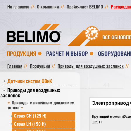
На главную
О компании
Прайс-лист BELIMO
Распродажа
ВСЕ ОБНОВЛ
ПРОДУКЦИЯ
РАСЧЕТ И ВЫБОР
ОБОРУДОВАН
Главная
Продукция
Приводы для воздушных заслонок
Датчики систем ОВиК
Приводы для воздушных
заслонок
Приводы с линейным движением
Электропривод 
штока
Серия СH (125 Н)
Крутящий момент/Уси
125 Н
Серия LH (150 Н)