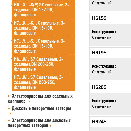
Седельный
H6…X…-S(P)2 Седельные, 2-
ходовые, DN 15-100,
фланцевые
H615S
H7…X…-S… Седельные, 3-
ходовые, DN 15-100,
Конструкция :
фланцевые
Седельный
H7…Y…-S… Седельные, 3-
ходовые, DN 15-100,
фланцевые
H619S
H6…W…S7 Седельные, 2-
ходовые,DN 200-250,
Конструкция :
фланцевые
Седельный
H7…W…S7 Седельные, 3-
ходовые, DN 200-250,
фланцевые
H620S
Электроприводы для седельных
клапанов
Конструкция :
Седельный
Дисковые поворотные затворы
Электроприводы для дисковых
H624S
поворотных затворов