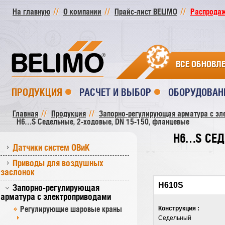
На главную
О компании
Прайс-лист BELIMO
Распродажа
ВСЕ ОБНОВЛ
ПРОДУКЦИЯ
РАСЧЕТ И ВЫБОР
ОБОРУДОВАН
Главная
Продукция
Запорно-регулирующая арматура с эл
H6…S Седельные, 2-ходовые, DN 15-150, фланцевые
H6…S СЕД
Датчики систем ОВиК
Приводы для воздушных
заслонок
H610S
Запорно-регулирующая
арматура с электроприводами
Регулирующие шаровые краны
Конструкция :
Седельный