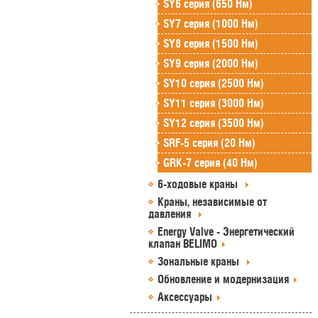
SY6 серия (650 Нм)
SY7 серия (1000 Нм)
SY8 серия (1500 Нм)
SY9 серия (2000 Нм)
SY10 серия (2500 Нм)
SY11 серия (3000 Нм)
SY12 серия (3500 Нм)
SRF-5 серия (20 Нм)
GRK-7 серия (40 Нм)
6-ходовые краны
Краны, независимые от
давления
Energy Valve - Энергетический
клапан BELIMO
Зональные краны
Обновление и модернизация
Аксессуары