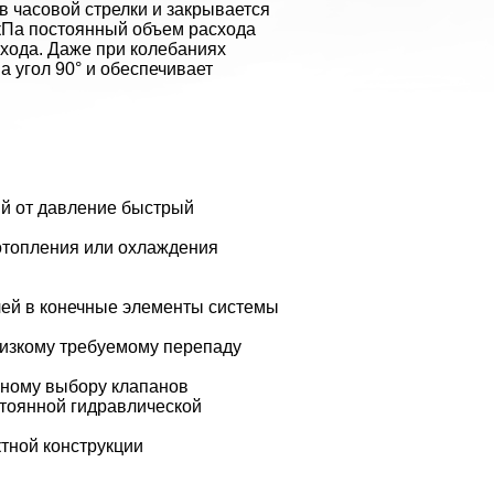
в часовой стрелки и закрывается
кПа постоянный объем расхода
схода. Даже при колебаниях
а угол 90° и обеспечивает
ый от давление быстрый
отопления или охлаждения
чей в конечные элементы системы
низкому требуемому перепаду
жному выбору клапанов
тоянной гидравлической
тной конструкции