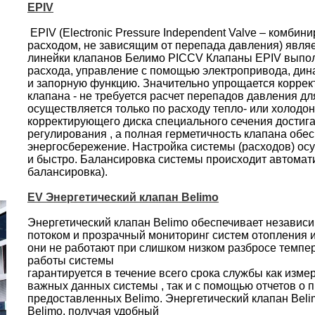
EPIV
EPIV (Electronic Pressure Independent Valve – комби
расходом, не зависящим от перепада давления) явля
линейки клапанов Белимо PICCV Клапаны EPIV выпол
расхода, управление с помощью электропривода, ди
и запорную функцию. Значительно упрощается корре
клапана - не требуется расчет перепадов давления дл
осуществляется только по расходу тепло- или холодо
корректирующего диска специального сечения достиг
регулирования , а полная герметичность клапана обе
энергосбережение. Настройка системы (расходов) ос
и быстро. Балансировка системы происходит автомат
балансировка).
EV Энергетический клапан Belimo
Энергетический клапан Belimo обеспечивает независ
потоком и прозрачный мониторинг систем отопления и
они не работают при слишком низком разбросе темпер
работы системы
гарантируется в течение всего срока службы как изме
важных данных системы , так и с помощью отчетов о 
предоставленных Belimo. Энергетический клапан Beli
Belimo, получая удобный