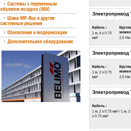
Системы с переменным
объемом воздуха (VAV)
Электропривод 
Шина MP-Bus и другие
системные решения
Кабель :
Крутя
Обновление и модернизация
момент
1 м, 4 x 0.75
мм²
2,5 Нм
Дополнительное оборудование
Электропривод 
Кабель :
Крутя
момент
1 м, 2 x 0.75
мм²
2,5 Нм
Электропривод 
Кабель :
1 м, 2 x 0.75 мм² / 1 м, 3
x 0.75 мм²