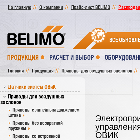
На главную
О компании
Прайс-лист BELIMO
Распродажа
ВСЕ ОБНОВЛ
ПРОДУКЦИЯ
РАСЧЕТ И ВЫБОР
ОБОРУДОВАН
Главная
Продукция
Приводы для воздушных заслонок
Датчики систем ОВиК
Приводы для воздушных
заслонок
Приводы с линейным движением
штока
Электропри
Приводы без возвратной
управлени
пружины
ОВИК
Приводы со встроенной