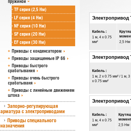
пружиной
TF серия (2,5 Нм)
LF серия (4 Нм)
Электропривод 
NF серия (10 Нм)
Кабель :
Крутя
SF серия (20 Нм)
момент
1 м, 4 x 0.75
EF серия (30 Нм)
мм²
2,5 Нм
Приводы с конденсатором
Электропривод 
Приводы защищенные IP 66
Приводы быстрого
срабатывания
Кабель :
1 м, 2 x 0.75 мм² / 1 м, 3
Приводы очень быстрого
x 0.75 мм²
срабатываня
Приводы с линейным движением
штока
Электропривод 
Запорно-регулирующая
арматура с электроприводами
Кабель :
Крутя
Приводы специального
момент
1 м, 4 x 0.75
назначения
мм²
2,5 Нм