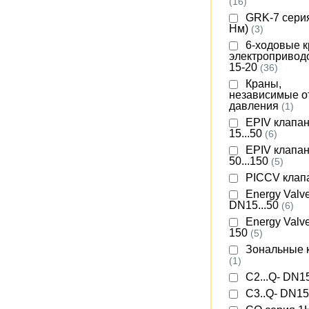
(16)
GRK-7 серия
Нм)
(3)
6-ходовые к
электропривод
15-20
(36)
Краны,
независимые о
давления
(1)
EPIV клапа
15...50
(6)
EPIV клапа
50...150
(5)
PICCV кла
Energy Valv
DN15...50
(6)
Energy Valv
150
(5)
Зональные 
(1)
C2...Q- DN1
C3..Q- DN1