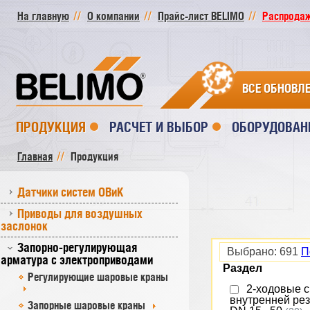
На главную
О компании
Прайс-лист BELIMO
Распродажа
ВСЕ ОБНОВЛ
ПРОДУКЦИЯ
РАСЧЕТ И ВЫБОР
ОБОРУДОВАН
Главная
Продукция
Датчики систем ОВиК
Приводы для воздушных
заслонок
Запорно-регулирующая
Выбрано:
691
П
арматура с электроприводами
Раздел
Регулирующие шаровые краны
2-ходовые с
внутренней ре
Запорные шаровые краны