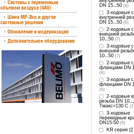
внутренней ре
Системы с переменным
DN 15...50
(6)
объемом воздуха (VAV)
3-ходовые с
Шина MP-Bus и другие
внутренней ре
системные решения
DN 15...50
(6)
2-ходовые с
Обновление и модернизация
внешней резьб
10...50
(7)
Дополнительное оборудование
3-ходовые с
внешней резьб
10...50
(7)
2-ходовые с
фланцами DN 1
(6)
3-ходовые с
фланцами DN 1
(6)
2-ходовые 
резьба DN 10...
Tмакс=130 C
(3
3-ходовые
перекидные кр
DN15-50
(9)
KR серия (2