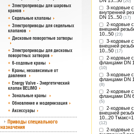
DN 15...50
(20)
Электроприводы для шаровых
3-ходовые с
кранов
внутренней ре
DN 15...50
(17)
Седельные клапаны
2-ходовые с
Электроприводы для седельных
внешней резьб
клапанов
10...50
(23)
Дисковые поворотные затворы
3-ходовые с
внешней резьб
Электроприводы для дисковых
10...50
(17)
поворотных затворов
2-ходовые с
фланцами DN 1
6-ходовые краны
(10)
Краны, независимые от
3-ходовые с
давления
фланцами DN 1
Energy Valve - Энергетический
(8)
клапан BELIMO
2-ходовые с
Зональные краны
фланцами DN 6
(5)
Обновление и модернизация
2-ходовые с
Аксессуары
внешней резьб
10...20 Tмакс=
Приводы специального
(12)
назначения
2-ходовые с