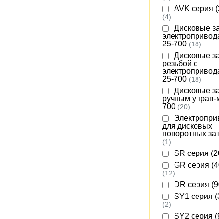
AVK серия (
(4)
Дисковые з
электропривод
25-700
(18)
Дисковые з
резьбой c
электропривод
25-700
(18)
Дисковые з
ручным управ-
700
(20)
Электропри
для дисковых
поворотных за
(1)
SR cерия (
GR cерия (4
(12)
DR серия (
SY1 серия (
(2)
SY2 серия (