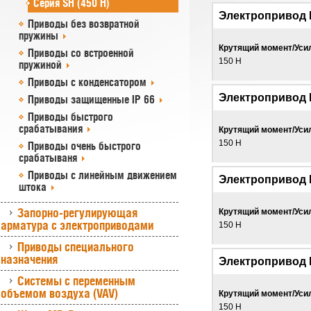
Серия SH (450 Н)
Электропривод 
Приводы без возвратной
пружины
Крутящий момент/Уси
Приводы со встроенной
150 Н
пружиной
Приводы с конденсатором
Электропривод 
Приводы защищенные IP 66
Приводы быстрого
срабатывания
Крутящий момент/Уси
150 Н
Приводы очень быстрого
срабатываня
Приводы с линейным движением
Электропривод 
штока
Запорно-регулирующая
Крутящий момент/Уси
арматура с электроприводами
150 Н
Приводы специального
назначения
Электропривод 
Системы с переменным
объемом воздуха (VAV)
Крутящий момент/Уси
150 Н