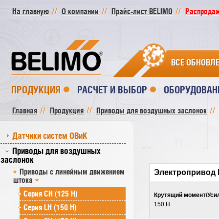
На главную
О компании
Прайс-лист BELIMO
Распродажа
ВСЕ ОБНОВЛ
ПРОДУКЦИЯ
РАСЧЕТ И ВЫБОР
ОБОРУДОВАН
Главная
Продукция
Приводы для воздушных заслонок
Датчики систем ОВиК
Приводы для воздушных
заслонок
Приводы с линейным движением
Электропривод 
штока
Серия СH (125 Н)
Крутящий момент/Уси
150 Н
Серия LH (150 Н)