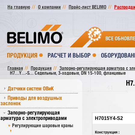
На главную
О компании
Прайс-лист BELIMO
Распродажа
ВСЕ ОБНОВЛ
ПРОДУКЦИЯ
РАСЧЕТ И ВЫБОР
ОБОРУДОВАН
Главная
Продукция
Запорно-регулирующая арматура с эл
H7…Y…-S… Седельные, 3-ходовые, DN 15-100, фланцевые
H7
Датчики систем ОВиК
Приводы для воздушных
заслонок
Запорно-регулирующая
арматура с электроприводами
H7015Y4-S2
Регулирующие шаровые краны
Конструкция :