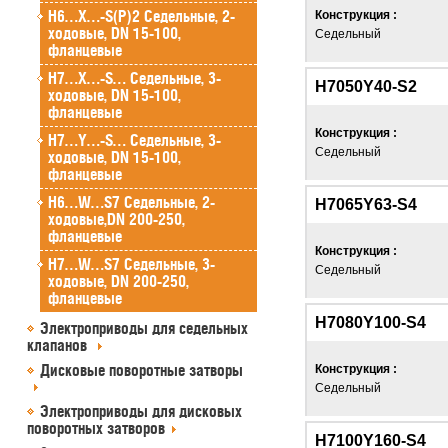
H6…X…-S(P)2 Седельные, 2-
Конструкция :
ходовые, DN 15-100,
Седельный
фланцевые
H7…X…-S… Седельные, 3-
H7050Y40-S2
ходовые, DN 15-100,
фланцевые
Конструкция :
H7…Y…-S… Седельные, 3-
Седельный
ходовые, DN 15-100,
фланцевые
H6…W…S7 Седельные, 2-
H7065Y63-S4
ходовые,DN 200-250,
фланцевые
Конструкция :
H7…W…S7 Седельные, 3-
Седельный
ходовые, DN 200-250,
фланцевые
H7080Y100-S4
Электроприводы для седельных
клапанов
Дисковые поворотные затворы
Конструкция :
Седельный
Электроприводы для дисковых
поворотных затворов
H7100Y160-S4