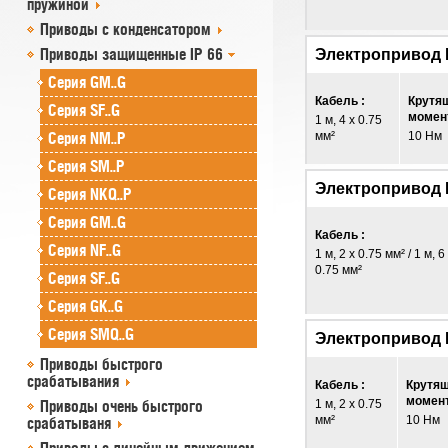
пружиной
Приводы с конденсатором
Приводы защищенные IP 66
Электропривод 
Серия GM..G
Кабель :
Крутя
Серия SF..G
момент
1 м, 4 x 0.75
Серия NM..P
мм²
10 Нм
Серия SM..P
Электропривод 
Серия NKQ..P
Серия GM..G
Кабель :
Серия NF..G
1 м, 2 x 0.75 мм² / 1 м, 6
0.75 мм²
Серия SF..G
Серия GK..G
Серия SMQ..G
Электропривод 
Приводы быстрого
срабатывания
Кабель :
Крутя
момент
Приводы очень быстрого
1 м, 2 x 0.75
мм²
10 Нм
срабатываня