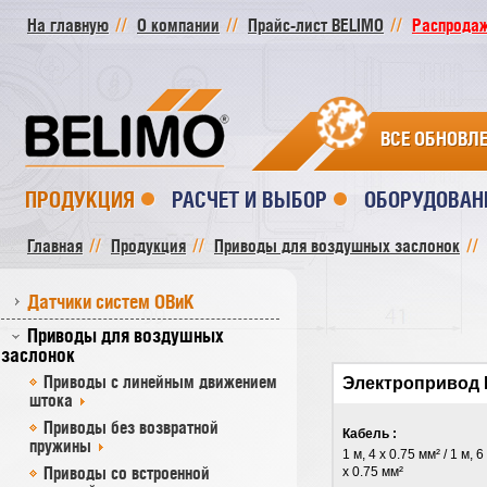
На главную
О компании
Прайс-лист BELIMO
Распродажа
ВСЕ ОБНОВЛ
ПРОДУКЦИЯ
РАСЧЕТ И ВЫБОР
ОБОРУДОВАН
Главная
Продукция
Приводы для воздушных заслонок
Датчики систем ОВиК
Приводы для воздушных
заслонок
Приводы с линейным движением
Электропривод 
штока
Приводы без возвратной
Кабель :
пружины
1 м, 4 x 0.75 мм² / 1 м, 6
Приводы со встроенной
x 0.75 мм²