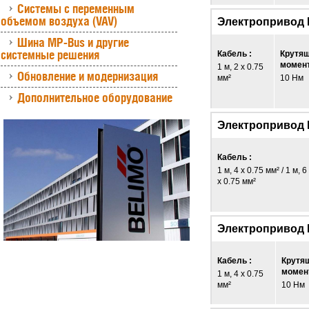
Системы с переменным
объемом воздуха (VAV)
Электропривод
Шина MP-Bus и другие
системные решения
Кабель :
Крутя
момент
1 м, 2 x 0.75
Обновление и модернизация
мм²
10 Нм
Дополнительное оборудование
Электропривод 
Кабель :
1 м, 4 x 0.75 мм² / 1 м, 6
x 0.75 мм²
Электропривод 
Кабель :
Крутя
момент
1 м, 4 x 0.75
мм²
10 Нм