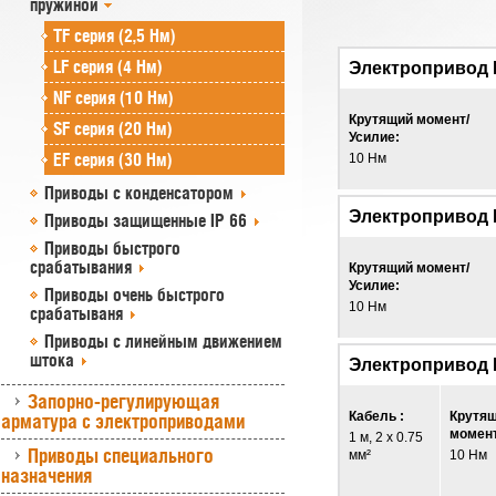
пружиной
TF серия (2,5 Нм)
LF серия (4 Нм)
Электропривод
NF серия (10 Нм)
Крутящий момент/
SF серия (20 Нм)
Усилие:
EF серия (30 Нм)
10 Нм
Приводы с конденсатором
Электропривод
Приводы защищенные IP 66
Приводы быстрого
срабатывания
Крутящий момент/
Усилие:
Приводы очень быстрого
10 Нм
срабатываня
Приводы с линейным движением
штока
Электропривод 
Запорно-регулирующая
Кабель :
Крутя
арматура с электроприводами
момент
1 м, 2 x 0.75
Приводы специального
мм²
10 Нм
назначения