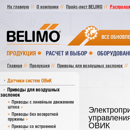
На главную
О компании
Прайс-лист BELIMO
Распродажа
ВСЕ ОБНОВЛ
ПРОДУКЦИЯ
РАСЧЕТ И ВЫБОР
ОБОРУДОВАН
Главная
Продукция
Приводы для воздушных заслонок
Датчики систем ОВиК
Приводы для воздушных
заслонок
Приводы с линейным движением
штока
Электропри
Приводы без возвратной
управлени
пружины
ОВИК
Приводы со встроенной