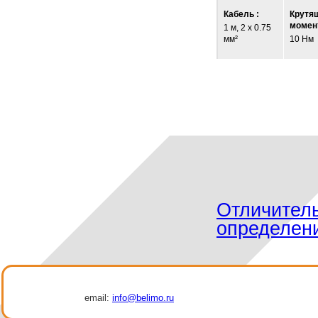
Кабель :
Крутя
момент
1 м, 2 x 0.75
мм²
10 Нм
Отличител
определен
email:
info@belimo.ru