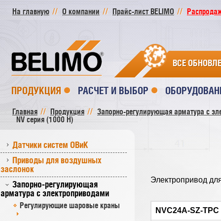
На главную
О компании
Прайс-лист BELIMO
Распродажа
ВСЕ ОБНОВЛ
ПРОДУКЦИЯ
РАСЧЕТ И ВЫБОР
ОБОРУДОВАН
Главная
Продукция
Запорно-регулирующая арматура с эл
NV серия (1000 Н)
Датчики систем ОВиК
Приводы для воздушных
заслонок
Электропривод для
Запорно-регулирующая
арматура с электроприводами
Регулирующие шаровые краны
NVC24A-SZ-TPC