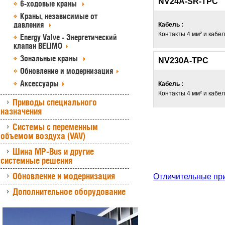
NV24A-SR-TPC
6-ходовые краны
Краны, независимые от
давления
Кабель :
Контакты 4 мм² и кабель
Energy Valve - Энергетический
клапан BELIMO
Зональные краны
NV230A-TPC
Обновление и модернизация
Аксессуары
Кабель :
Контакты 4 мм² и кабель
Приводы специального
назначения
Системы с переменным
объемом воздуха (VAV)
Шина MP-Bus и другие
системные решения
Обновление и модернизация
Отличительные пр
Дополнительное оборудование