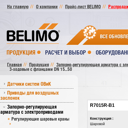
На главную
О компании
Прайс-лист BELIMO
Распродажа
ВСЕ ОБНОВЛ
ПРОДУКЦИЯ
РАСЧЕТ И ВЫБОР
ОБОРУДОВАН
Главная
Продукция
Запорно-регулирующая арматура с эл
3-ходовые с фланцами DN 15...50
Датчики систем ОВиК
Приводы для воздушных
заслонок
R7015R-B1
Запорно-регулирующая
арматура с электроприводами
Регулирующие шаровые краны
Конструкция :
Шаровой