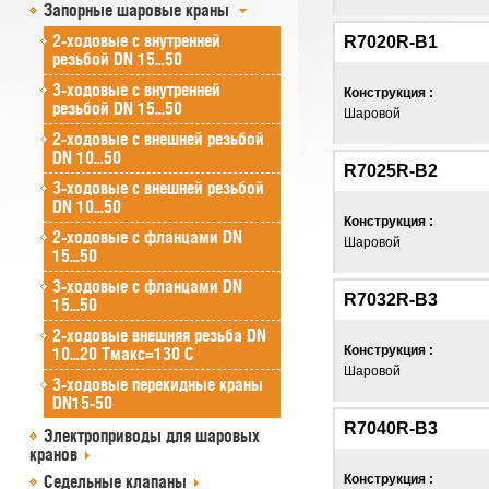
Запорные шаровые краны
2-ходовые с внутренней
R7020R-B1
резьбой DN 15...50
3-ходовые с внутренней
Конструкция :
резьбой DN 15...50
Шаровой
2-ходовые с внешней резьбой
DN 10...50
R7025R-B2
3-ходовые с внешней резьбой
DN 10...50
Конструкция :
2-ходовые с фланцами DN
Шаровой
15...50
3-ходовые с фланцами DN
R7032R-B3
15...50
2-ходовые внешняя резьба DN
Конструкция :
10...20 Tмакс=130 C
Шаровой
3-ходовые перекидные краны
DN15-50
R7040R-B3
Электроприводы для шаровых
кранов
Седельные клапаны
Конструкция :