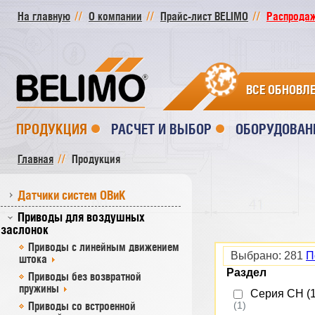
На главную
О компании
Прайс-лист BELIMO
Распродажа
ВСЕ ОБНОВЛ
ПРОДУКЦИЯ
РАСЧЕТ И ВЫБОР
ОБОРУДОВАН
Главная
Продукция
Датчики систем ОВиК
Приводы для воздушных
заслонок
Приводы с линейным движением
Выбрано:
281
П
штока
Раздел
Приводы без возвратной
пружины
Серия СH (1
Приводы со встроенной
(1)