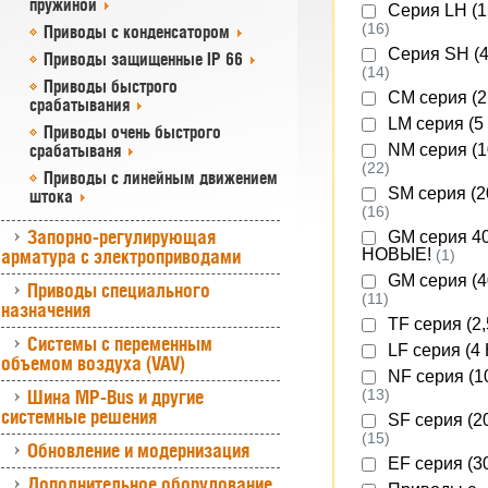
пружиной
Серия LH (1
(16)
Приводы с конденсатором
Серия SH (4
Приводы защищенные IP 66
(14)
Приводы быстрого
СM серия (
срабатывания
LM серия (5
Приводы очень быстрого
NM серия (1
срабатываня
(22)
Приводы с линейным движением
SM серия (2
штока
(16)
Запорно-регулирующая
GM серия 4
НОВЫЕ!
арматура с электроприводами
(1)
GM серия (4
Приводы специального
(11)
назначения
TF серия (2
Системы с переменным
LF серия (4
объемом воздуха (VAV)
NF серия (1
Шина MP-Bus и другие
(13)
системные решения
SF серия (2
(15)
Обновление и модернизация
EF серия (3
Дополнительное оборудование