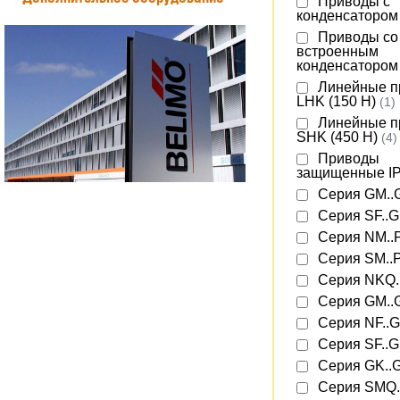
Приводы с
конденсаторо
Приводы со
встроенным
конденсаторо
Линейные п
LHK (150 Н)
(1)
Линейные п
SHK (450 Н)
(4)
Приводы
защищенные I
Серия GM..
Серия SF..
Серия NM..
Серия SM..
Серия NKQ.
Серия GM..
Серия NF..
Серия SF..
Серия GK..
Серия SMQ