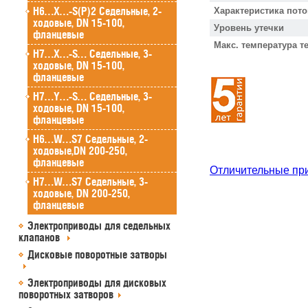
H6…X…-S(P)2 Седельные, 2-
Характеристика пото
ходовые, DN 15-100,
Уровень утечки
фланцевые
Макс. температура т
H7…X…-S… Седельные, 3-
ходовые, DN 15-100,
фланцевые
H7…Y…-S… Седельные, 3-
ходовые, DN 15-100,
фланцевые
H6…W…S7 Седельные, 2-
ходовые,DN 200-250,
фланцевые
Отличительные пр
H7…W…S7 Седельные, 3-
ходовые, DN 200-250,
фланцевые
Электроприводы для седельных
клапанов
Дисковые поворотные затворы
Электроприводы для дисковых
поворотных затворов