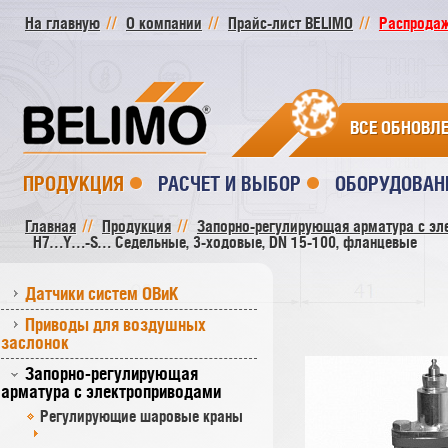
На главную
О компании
Прайс-лист BELIMO
Распродажа
ВСЕ ОБНОВЛ
ПРОДУКЦИЯ
РАСЧЕТ И ВЫБОР
ОБОРУДОВАН
Главная
Продукция
Запорно-регулирующая арматура с эл
H7…Y…-S… Седельные, 3-ходовые, DN 15-100, фланцевые
Датчики систем ОВиК
Приводы для воздушных
заслонок
Запорно-регулирующая
арматура с электроприводами
Регулирующие шаровые краны