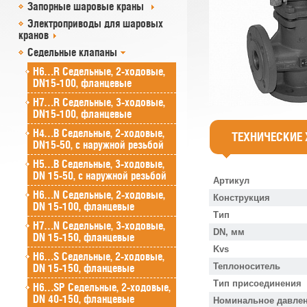
Запорные шаровые краны
Электроприводы для шаровых
кранов
Седельные клапаны
H6…R Седельные, 2-ходовые,
DN15-100, фланцевые
H7…R Седельные, 3-ходовые,
DN15-100, фланцевые
H4…B Седельные, 2-ходовые,
ТЕХНИЧЕСКИЕ
DN15-50, с наружной резьбой
H5…B Седельные, 3-ходовые,
DN 15-50, с наружной резьбой
Артикул
H6…N Седельные, 2-ходовые,
Конструкция
DN 15-100, фланцевые
Тип
H7…N Седельные, 3-ходовые,
DN, мм
DN 15-150, фланцевые
Kvs
H6…S Седельные, 2-ходовые,
Теплоноситель
DN 15-150, фланцевые
Тип присоединения
H6…SP Седельные, 2-ходовые,
DN 40-150, фланцевые
Номинальное давлен