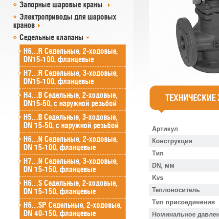
Запорные шаровые краны
Электроприводы для шаровых
кранов
Седельные клапаны
H6…R Седельные, 2-ходовые,
DN15-100, фланцевые
H7…R Седельные, 3-ходовые,
DN15-100, фланцевые
H4…B Седельные, 2-ходовые,
ТЕХНИЧЕСКИЕ
DN15-50, с наружной резьбой
H5…B Седельные, 3-ходовые,
DN 15-50, с наружной резьбой
Артикул
H6…N Седельные, 2-ходовые,
Конструкция
DN 15-100, фланцевые
Тип
H7…N Седельные, 3-ходовые,
DN, мм
DN 15-150, фланцевые
Kvs
H6…S Седельные, 2-ходовые,
Теплоноситель
DN 15-150, фланцевые
Тип присоединения
H6…SP Седельные, 2-ходовые,
DN 40-150, фланцевые
Номинальное давлен