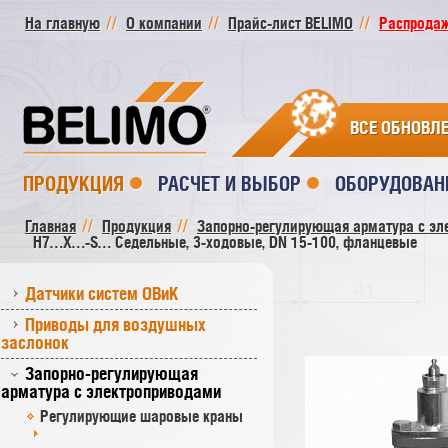
На главную
О компании
Прайс-лист BELIMO
Распродажа
ВСЕ ОБНОВЛ
ПРОДУКЦИЯ
РАСЧЕТ И ВЫБОР
ОБОРУДОВАН
Главная
Продукция
Запорно-регулирующая арматура с эл
H7…X…-S… Седельные, 3-ходовые, DN 15-100, фланцевые
Датчики систем ОВиК
Приводы для воздушных
заслонок
Запорно-регулирующая
арматура с электроприводами
Регулирующие шаровые краны