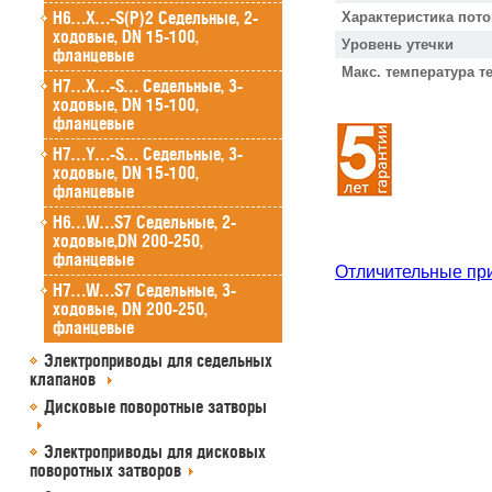
H6…X…-S(P)2 Седельные, 2-
Характеристика пото
ходовые, DN 15-100,
Уровень утечки
фланцевые
Макс. температура т
H7…X…-S… Седельные, 3-
ходовые, DN 15-100,
фланцевые
H7…Y…-S… Седельные, 3-
ходовые, DN 15-100,
фланцевые
H6…W…S7 Седельные, 2-
ходовые,DN 200-250,
фланцевые
Отличительные пр
H7…W…S7 Седельные, 3-
ходовые, DN 200-250,
фланцевые
Электроприводы для седельных
клапанов
Дисковые поворотные затворы
Электроприводы для дисковых
поворотных затворов