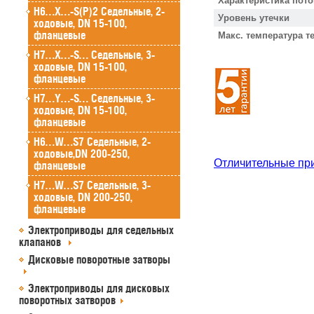
Характеристика пото
H6…X…-S(P)2 Седельные, 2-
Уровень утечки
ходовые, DN 15-100,
фланцевые
Макс. температура т
H7…X…-S… Седельные, 3-
ходовые, DN 15-100,
фланцевые
H7…Y…-S… Седельные, 3-
ходовые, DN 15-100,
фланцевые
H6…W…S7 Седельные, 2-
ходовые,DN 200-250,
Отличительные пр
фланцевые
H7…W…S7 Седельные, 3-
ходовые, DN 200-250,
фланцевые
Электроприводы для седельных
клапанов
Дисковые поворотные затворы
Электроприводы для дисковых
поворотных затворов