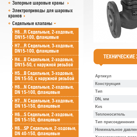
Запорные шаровые краны
Электроприводы для шаровых
кранов
Седельные клапаны
H6…R Седельные, 2-ходовые,
DN15-100, фланцевые
H7…R Седельные, 3-ходовые,
DN15-100, фланцевые
ТЕХНИЧЕСКИЕ
H4…B Седельные, 2-ходовые,
DN15-50, с наружной резьбой
H5…B Седельные, 3-ходовые,
Артикул
DN 15-50, с наружной резьбой
Конструкция
H6…N Седельные, 2-ходовые,
Тип
DN 15-100, фланцевые
DN, мм
H7…N Седельные, 3-ходовые,
DN 15-150, фланцевые
Kvs
H6…S Седельные, 2-ходовые,
Теплоноситель
DN 15-150, фланцевые
Тип присоединения
H6…SP Седельные, 2-ходовые,
Номинальное давлен
DN 40-150, фланцевые