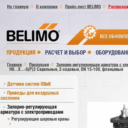
На главную
О компании
Прайс-лист BELIMO
Распродажа
ВСЕ ОБНОВЛ
ПРОДУКЦИЯ
РАСЧЕТ И ВЫБОР
ОБОРУДОВАН
Главная
Продукция
Запорно-регулирующая арматура с эл
H6…X…-S(P)2 Седельные, 2-ходовые, DN 15-100, фланцевые
Датчики систем ОВиК
Приводы для воздушных
заслонок
Запорно-регулирующая
арматура с электроприводами
Регулирующие шаровые краны