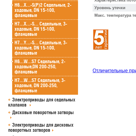
Характеристика пото
H6…X…-S(P)2 Седельные, 2-
Уровень утечки
ходовые, DN 15-100,
фланцевые
Макс. температура т
H7…X…-S… Седельные, 3-
ходовые, DN 15-100,
фланцевые
H7…Y…-S… Седельные, 3-
ходовые, DN 15-100,
фланцевые
H6…W…S7 Седельные, 2-
ходовые,DN 200-250,
Отличительные пр
фланцевые
H7…W…S7 Седельные, 3-
ходовые, DN 200-250,
фланцевые
Электроприводы для седельных
клапанов
Дисковые поворотные затворы
Электроприводы для дисковых
поворотных затворов