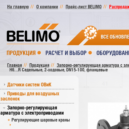
На главную
О компании
Прайс-лист BELIMO
Распродажа
ВСЕ ОБНОВЛ
ПРОДУКЦИЯ
РАСЧЕТ И ВЫБОР
ОБОРУДОВАН
Главная
Продукция
Запорно-регулирующая арматура с эл
H6…R Седельные, 2-ходовые, DN15-100, фланцевые
Датчики систем ОВиК
Приводы для воздушных
заслонок
Запорно-регулирующая
арматура с электроприводами
Регулирующие шаровые краны