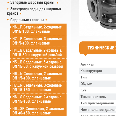
Запорные шаровые краны
Электроприводы для шаровых
кранов
Седельные клапаны
H6…R Седельные, 2-ходовые,
DN15-100, фланцевые
H7…R Седельные, 3-ходовые,
DN15-100, фланцевые
ТЕХНИЧЕСКИЕ
H4…B Седельные, 2-ходовые,
DN15-50, с наружной резьбой
H5…B Седельные, 3-ходовые,
Артикул
DN 15-50, с наружной резьбой
Конструкция
H6…N Седельные, 2-ходовые,
Тип
DN 15-100, фланцевые
DN, мм
H7…N Седельные, 3-ходовые,
DN 15-150, фланцевые
Kvs
H6…S Седельные, 2-ходовые,
Теплоноситель
DN 15-150, фланцевые
Тип присоединения
H6…SP Седельные, 2-ходовые,
Номинальное давлен
DN 40-150, фланцевые