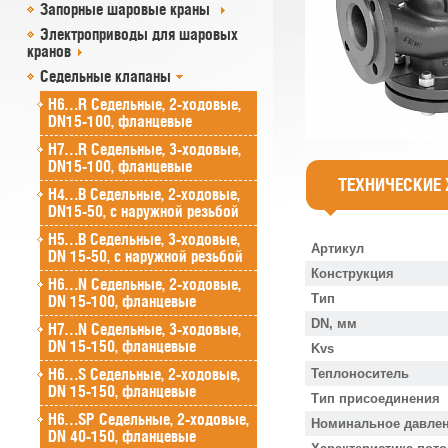
Запорные шаровые краны
Электроприводы для шаровых
кранов
Седельные клапаны
H6…R Седельные, 2-ходовые,
DN15-100, фланцевые
H7…R Седельные, 3-ходовые,
DN15-100, фланцевые
ТЕХНИЧЕСКИЕ
H4…B Седельные, 2-ходовые,
DN15-50, с наружной резьбой
H5…B Седельные, 3-ходовые,
Артикул
DN 15-50, с наружной резьбой
Конструкция
H6…N Седельные, 2-ходовые,
Тип
DN 15-100, фланцевые
DN, мм
H7…N Седельные, 3-ходовые,
DN 15-150, фланцевые
Kvs
H6…S Седельные, 2-ходовые,
Теплоноситель
DN 15-150, фланцевые
Тип присоединения
H6…SP Седельные, 2-ходовые,
Номинальное давлен
DN 40-150, фланцевые