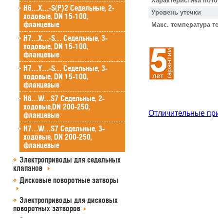
Характеристика пото
H6…X…-S(P)2 Седельные, 2-
Уровень утечки
ходовые, DN 15-100,
фланцевые
Макс. температура т
H7…X…-S… Седельные, 3-
ходовые, DN 15-100,
фланцевые
H7…Y…-S… Седельные, 3-
ходовые, DN 15-100,
фланцевые
H6…W…S7 Седельные, 2-
ходовые,DN 200-250,
Отличительные пр
фланцевые
H7…W…S7 Седельные, 3-
ходовые, DN 200-250,
фланцевые
Электроприводы для седельных
клапанов
Дисковые поворотные затворы
Электроприводы для дисковых
поворотных затворов