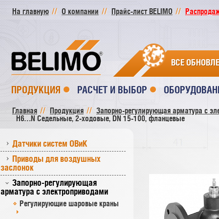
На главную
О компании
Прайс-лист BELIMO
Распродажа
ВСЕ ОБНОВЛ
ПРОДУКЦИЯ
РАСЧЕТ И ВЫБОР
ОБОРУДОВАН
Главная
Продукция
Запорно-регулирующая арматура с эл
H6…N Седельные, 2-ходовые, DN 15-100, фланцевые
Датчики систем ОВиК
Приводы для воздушных
заслонок
Запорно-регулирующая
арматура с электроприводами
Регулирующие шаровые краны