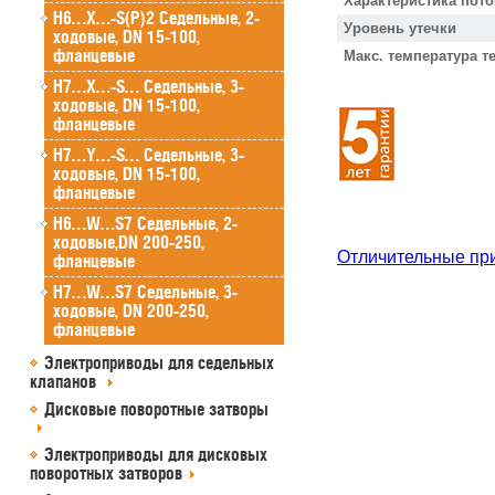
Характеристика пото
H6…X…-S(P)2 Седельные, 2-
Уровень утечки
ходовые, DN 15-100,
фланцевые
Макс. температура т
H7…X…-S… Седельные, 3-
ходовые, DN 15-100,
фланцевые
H7…Y…-S… Седельные, 3-
ходовые, DN 15-100,
фланцевые
H6…W…S7 Седельные, 2-
ходовые,DN 200-250,
Отличительные пр
фланцевые
H7…W…S7 Седельные, 3-
ходовые, DN 200-250,
фланцевые
Электроприводы для седельных
клапанов
Дисковые поворотные затворы
Электроприводы для дисковых
поворотных затворов