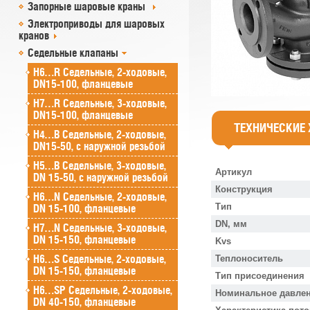
Запорные шаровые краны
Электроприводы для шаровых
кранов
Седельные клапаны
H6…R Седельные, 2-ходовые,
DN15-100, фланцевые
H7…R Седельные, 3-ходовые,
DN15-100, фланцевые
ТЕХНИЧЕСКИЕ
H4…B Седельные, 2-ходовые,
DN15-50, с наружной резьбой
H5…B Седельные, 3-ходовые,
Артикул
DN 15-50, с наружной резьбой
Конструкция
H6…N Седельные, 2-ходовые,
Тип
DN 15-100, фланцевые
DN, мм
H7…N Седельные, 3-ходовые,
DN 15-150, фланцевые
Kvs
H6…S Седельные, 2-ходовые,
Теплоноситель
DN 15-150, фланцевые
Тип присоединения
H6…SP Седельные, 2-ходовые,
Номинальное давлен
DN 40-150, фланцевые