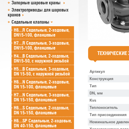
Запорные шаровые краны
Электроприводы для шаровых
кранов
Седельные клапаны
H6…R Седельные, 2-ходовые,
DN15-100, фланцевые
H7…R Седельные, 3-ходовые,
DN15-100, фланцевые
ТЕХНИЧЕСКИЕ
H4…B Седельные, 2-ходовые,
DN15-50, с наружной резьбой
H5…B Седельные, 3-ходовые,
Артикул
DN 15-50, с наружной резьбой
Конструкция
H6…N Седельные, 2-ходовые,
Тип
DN 15-100, фланцевые
DN, мм
H7…N Седельные, 3-ходовые,
DN 15-150, фланцевые
Kvs
H6…S Седельные, 2-ходовые,
Теплоноситель
DN 15-150, фланцевые
Тип присоединения
H6…SP Седельные, 2-ходовые,
Номинальное давлен
DN 40-150, фланцевые