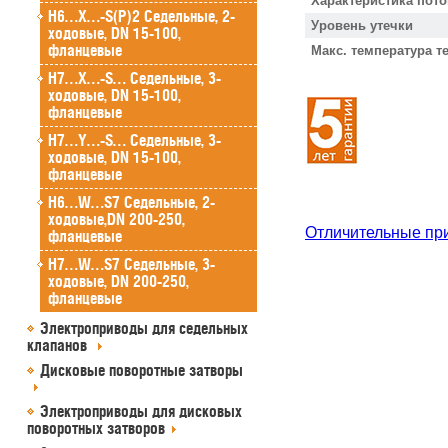
Характеристика пото
H6…X…-S(P)2 Седельные, 2-
Уровень утечки
ходовые, DN 15-100,
фланцевые
Макс. температура т
H7…X…-S… Седельные, 3-
ходовые, DN 15-100,
фланцевые
H7…Y…-S… Седельные, 3-
ходовые, DN 15-100,
фланцевые
H6…W…S7 Седельные, 2-
ходовые,DN 200-250,
Отличительные пр
фланцевые
H7…W…S7 Седельные, 3-
ходовые, DN 200-250,
фланцевые
Электроприводы для седельных
клапанов
Дисковые поворотные затворы
Электроприводы для дисковых
поворотных затворов