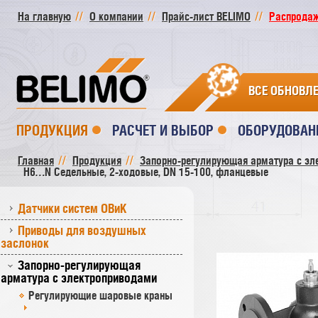
На главную
О компании
Прайс-лист BELIMO
Распродажа
ВСЕ ОБНОВЛ
ПРОДУКЦИЯ
РАСЧЕТ И ВЫБОР
ОБОРУДОВАН
Главная
Продукция
Запорно-регулирующая арматура с эл
H6…N Седельные, 2-ходовые, DN 15-100, фланцевые
Датчики систем ОВиК
Приводы для воздушных
заслонок
Запорно-регулирующая
арматура с электроприводами
Регулирующие шаровые краны