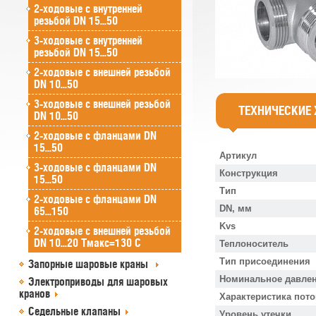
2-ходовые с внутренней
резьбой DN 15...50
3-ходовые с внутренней
резьбой DN 15...50
2-ходовые с внешней резьбой
DN 10...50
3-ходовые с внешней резьбой
ТЕХНИЧЕСКИЕ
DN 10...50
2-ходовые с фланцами DN
15...50
Артикул
3-ходовые с фланцами DN
Конструкция
15...50
Тип
2-ходовые с фланцами DN
DN, мм
65...150
Kvs
2-ходовые с внешней резьбой
DN 10...20 Tмакс=130 C
Теплоноситель
Тип присоединения
Запорные шаровые краны
Номинальное давлен
Электроприводы для шаровых
кранов
Характеристика пото
Седельные клапаны
Уровень утечки