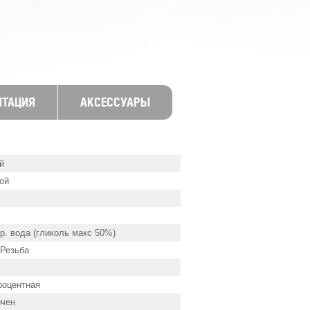
НТАЦИЯ
АКСЕССУАРЫ
й
ой
ор. вода (гликоль макс 50%)
 Резьба
роцентная
ичен