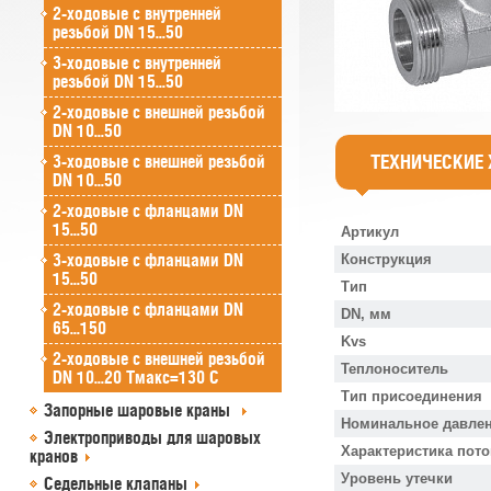
2-ходовые с внутренней
резьбой DN 15...50
3-ходовые с внутренней
резьбой DN 15...50
2-ходовые с внешней резьбой
DN 10...50
ТЕХНИЧЕСКИЕ
3-ходовые с внешней резьбой
DN 10...50
2-ходовые с фланцами DN
15...50
Артикул
3-ходовые с фланцами DN
Конструкция
15...50
Тип
2-ходовые с фланцами DN
DN, мм
65...150
Kvs
2-ходовые с внешней резьбой
Теплоноситель
DN 10...20 Tмакс=130 C
Тип присоединения
Запорные шаровые краны
Номинальное давлен
Электроприводы для шаровых
Характеристика пото
кранов
Уровень утечки
Седельные клапаны