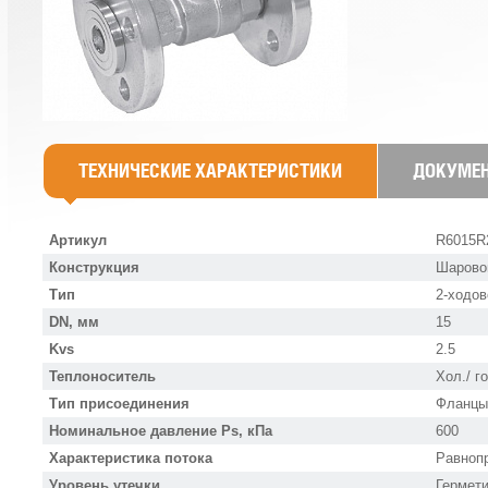
ТЕХНИЧЕСКИЕ ХАРАКТЕРИСТИКИ
ДОКУМЕ
Артикул
R6015R
Конструкция
Шарово
Тип
2-ходов
DN, мм
15
Kvs
2.5
Теплоноситель
Хол./ г
Тип присоединения
Фланцы
Номинальное давление Ps, кПа
600
Характеристика потока
Равноп
Уровень утечки
Гермет