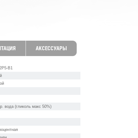
НТАЦИЯ
АКСЕССУАРЫ
2P5-B1
й
ой
ор. вода (гликоль макс 50%)
роцентная
ичен