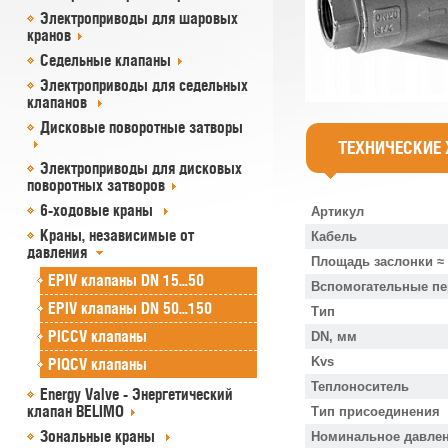
Электроприводы для шаровых
кранов
Седельные клапаны
Электроприводы для седельных
клапанов
Дисковые поворотные затворы
ТЕХНИЧЕСКИЕ
Электроприводы для дисковых
поворотных затворов
6-ходовые краны
Артикул
Краны, независимые от
Кабель
давления
Площадь заслонки ≈
EPIV клапаны DN 15...50
Вспомогательные п
EPIV клапаны DN 50...150
Тип
PICCV клапаны
DN, мм
Kvs
PIQCV клапаны
Теплоноситель
Energy Valve - Энергетический
клапан BELIMO
Тип присоединения
Зональные краны
Номинальное давлен