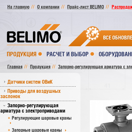
На главную
О компании
Прайс-лист BELIMO
Распродажа
ВСЕ ОБНОВЛ
ПРОДУКЦИЯ
РАСЧЕТ И ВЫБОР
ОБОРУДОВАН
Главная
Продукция
Запорно-регулирующая арматура с эл
Датчики систем ОВиК
Приводы для воздушных
заслонок
Запорно-регулирующая
арматура с электроприводами
Регулирующие шаровые краны
Запорные шаровые краны