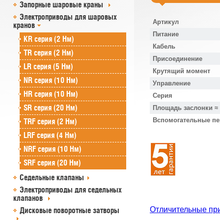
Запорные шаровые краны
Электроприводы для шаровых
Артикул
кранов
Питание
KR серия (2 Нм)
Кабель
TR серия (2 Нм)
Присоединение
LR серия (5 Нм)
Крутящий момент
NR серия (10 Нм)
Управление
HR серия (10 Нм)
Серия
SR серия (20 Нм)
Площадь заслонки ≈
Вспомогательные п
TRF серия (2 Нм)
LRF серия (4 Нм)
NRF серия (10 Нм)
SRF серия (20 Нм)
Седельные клапаны
Электроприводы для седельных
клапанов
Отличительные пр
Дисковые поворотные затворы