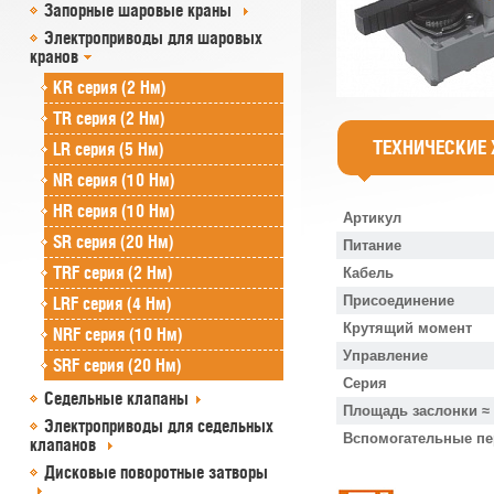
Запорные шаровые краны
Электроприводы для шаровых
кранов
KR серия (2 Нм)
TR серия (2 Нм)
ТЕХНИЧЕСКИЕ
LR серия (5 Нм)
NR серия (10 Нм)
HR серия (10 Нм)
Артикул
SR серия (20 Нм)
Питание
TRF серия (2 Нм)
Кабель
Присоединение
LRF серия (4 Нм)
Крутящий момент
NRF серия (10 Нм)
Управление
SRF серия (20 Нм)
Серия
Седельные клапаны
Площадь заслонки ≈
Электроприводы для седельных
Вспомогательные п
клапанов
Дисковые поворотные затворы