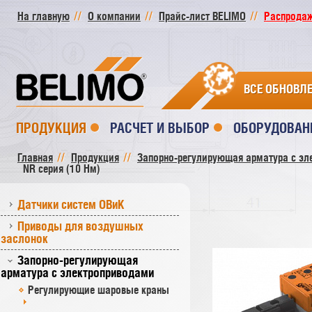
На главную
О компании
Прайс-лист BELIMO
Распродажа
ВСЕ ОБНОВЛ
ПРОДУКЦИЯ
РАСЧЕТ И ВЫБОР
ОБОРУДОВАН
Главная
Продукция
Запорно-регулирующая арматура с эл
NR серия (10 Нм)
Датчики систем ОВиК
Приводы для воздушных
заслонок
Запорно-регулирующая
арматура с электроприводами
Регулирующие шаровые краны