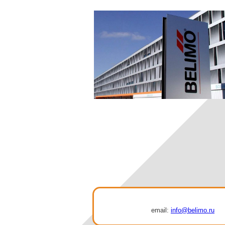
email:
info@belimo.ru