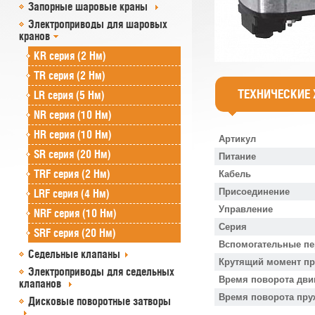
Запорные шаровые краны
Электроприводы для шаровых
кранов
KR серия (2 Нм)
TR серия (2 Нм)
ТЕХНИЧЕСКИЕ
LR серия (5 Нм)
NR серия (10 Нм)
HR серия (10 Нм)
Артикул
SR серия (20 Нм)
Питание
TRF серия (2 Нм)
Кабель
Присоединение
LRF серия (4 Нм)
Управление
NRF серия (10 Нм)
Серия
SRF серия (20 Нм)
Вспомогательные п
Седельные клапаны
Крутящий момент п
Электроприводы для седельных
Время поворота дви
клапанов
Время поворота пр
Дисковые поворотные затворы