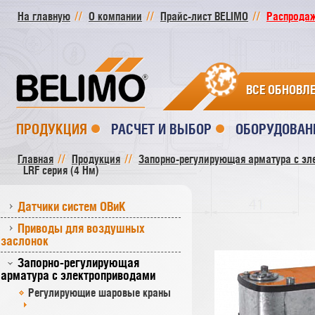
На главную
О компании
Прайс-лист BELIMO
Распродажа
ВСЕ ОБНОВЛ
ПРОДУКЦИЯ
РАСЧЕТ И ВЫБОР
ОБОРУДОВАН
Главная
Продукция
Запорно-регулирующая арматура с эл
LRF серия (4 Нм)
Датчики систем ОВиК
Приводы для воздушных
заслонок
Запорно-регулирующая
арматура с электроприводами
Регулирующие шаровые краны