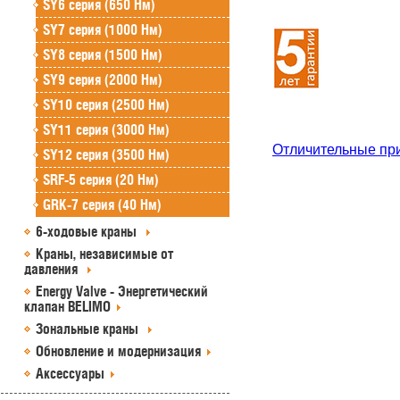
SY6 серия (650 Нм)
SY7 серия (1000 Нм)
SY8 серия (1500 Нм)
SY9 серия (2000 Нм)
SY10 серия (2500 Нм)
SY11 серия (3000 Нм)
Отличительные пр
SY12 серия (3500 Нм)
SRF-5 серия (20 Нм)
GRK-7 серия (40 Нм)
6-ходовые краны
Краны, независимые от
давления
Energy Valve - Энергетический
клапан BELIMO
Зональные краны
Обновление и модернизация
Аксессуары