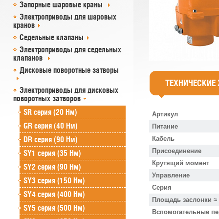
Запорные шаровые краны
Электроприводы для шаровых
кранов
Седельные клапаны
Электроприводы для седельных
клапанов
Дисковые поворотные затворы
ТЕХНИЧЕСКИЕ
Электроприводы для дисковых
поворотных затворов
SR cерия (20 Нм)
Артикул
GR cерия (40 Нм)
Питание
DR серия (90 Нм)
Кабель
Присоединение
SY1 серия (35 Нм)
Крутящий момент
SY2 серия (90 Нм)
Управление
SY3 серия (150 Нм)
Серия
SY4 серия (400 Нм)
Площадь заслонки ≈
SY5 серия (500 Нм)
Вспомогательные п