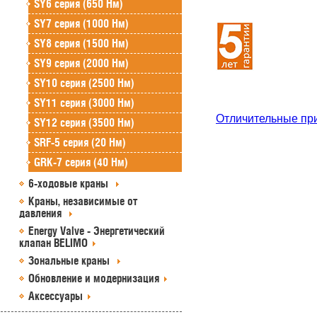
SY6 серия (650 Нм)
SY7 серия (1000 Нм)
SY8 серия (1500 Нм)
SY9 серия (2000 Нм)
SY10 серия (2500 Нм)
SY11 серия (3000 Нм)
Отличительные пр
SY12 серия (3500 Нм)
SRF-5 серия (20 Нм)
GRK-7 серия (40 Нм)
6-ходовые краны
Краны, независимые от
давления
Energy Valve - Энергетический
клапан BELIMO
Зональные краны
Обновление и модернизация
Аксессуары