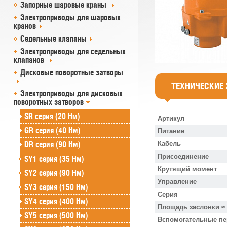
Запорные шаровые краны
Электроприводы для шаровых
кранов
Седельные клапаны
Электроприводы для седельных
клапанов
Дисковые поворотные затворы
ТЕХНИЧЕСКИЕ
Электроприводы для дисковых
поворотных затворов
SR cерия (20 Нм)
Артикул
GR cерия (40 Нм)
Питание
DR серия (90 Нм)
Кабель
Присоединение
SY1 серия (35 Нм)
Крутящий момент
SY2 серия (90 Нм)
Управление
SY3 серия (150 Нм)
Серия
SY4 серия (400 Нм)
Площадь заслонки ≈
SY5 серия (500 Нм)
Вспомогательные п