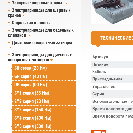
Запорные шаровые краны
Электроприводы для шаровых
кранов
Седельные клапаны
Электроприводы для седельных
клапанов
ТЕХНИЧЕСКИЕ
Дисковые поворотные затворы
Электроприводы для дисковых
Артикул
поворотных затворов
Питание
SR cерия (20 Нм)
Кабель
GR cерия (40 Нм)
Присоединение
DR серия (90 Нм)
Управление
SY1 серия (35 Нм)
Серия
SY2 серия (90 Нм)
Вспомогательные п
Время поворота дви
SY3 серия (150 Нм)
Время поворота пр
SY4 серия (400 Нм)
SY5 серия (500 Нм)