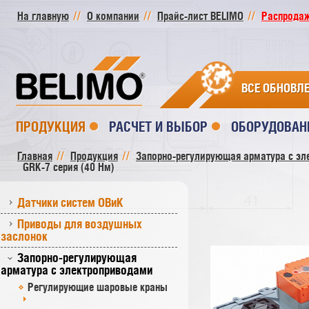
На главную
О компании
Прайс-лист BELIMO
Распродажа
ВСЕ ОБНОВЛ
ПРОДУКЦИЯ
РАСЧЕТ И ВЫБОР
ОБОРУДОВАН
Главная
Продукция
Запорно-регулирующая арматура с эл
GRK-7 серия (40 Нм)
Датчики систем ОВиК
Приводы для воздушных
заслонок
Запорно-регулирующая
арматура с электроприводами
Регулирующие шаровые краны