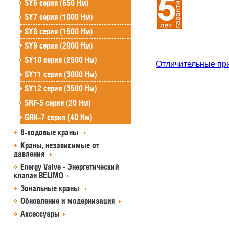
SY6 серия (650 Нм)
SY7 серия (1000 Нм)
SY8 серия (1500 Нм)
SY9 серия (2000 Нм)
SY10 серия (2500 Нм)
Отличительные пр
SY11 серия (3000 Нм)
SY12 серия (3500 Нм)
SRF-5 серия (20 Нм)
GRK-7 серия (40 Нм)
6-ходовые краны
Краны, независимые от
давления
Energy Valve - Энергетический
клапан BELIMO
Зональные краны
Обновление и модернизация
Аксессуары