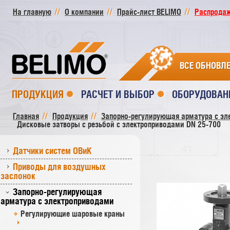
На главную
О компании
Прайс-лист BELIMO
Распродажа
ВСЕ ОБНОВЛ
ПРОДУКЦИЯ
РАСЧЕТ И ВЫБОР
ОБОРУДОВАН
Главная
Продукция
Запорно-регулирующая арматура с эл
Дисковые затворы с резьбой c электроприводами DN 25-700
Датчики систем ОВиК
Приводы для воздушных
заслонок
Запорно-регулирующая
арматура с электроприводами
Регулирующие шаровые краны