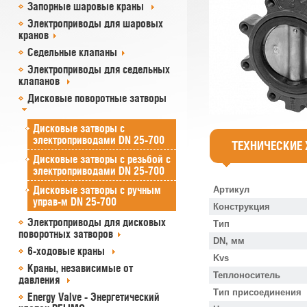
Запорные шаровые краны
Электроприводы для шаровых
кранов
Седельные клапаны
Электроприводы для седельных
клапанов
Дисковые поворотные затворы
Дисковые затворы c
электроприводами DN 25-700
ТЕХНИЧЕСКИЕ
Дисковые затворы с резьбой c
электроприводами DN 25-700
Дисковые затворы c ручным
Артикул
управ-м DN 25-700
Конструкция
Электроприводы для дисковых
Тип
поворотных затворов
DN, мм
6-ходовые краны
Kvs
Краны, независимые от
Теплоноситель
давления
Тип присоединения
Energy Valve - Энергетический