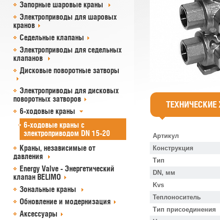
Запорные шаровые краны
Электроприводы для шаровых
кранов
Седельные клапаны
Электроприводы для седельных
клапанов
Дисковые поворотные затворы
Электроприводы для дисковых
поворотных затворов
ТЕХНИЧЕСКИЕ
6-ходовые краны
6-ходовые краны с
электроприводом DN 15-20
Артикул
Краны, независимые от
Конструкция
давления
Тип
Energy Valve - Энергетический
DN, мм
клапан BELIMO
Kvs
Зональные краны
Теплоноситель
Обновление и модернизация
Тип присоединения
Аксессуары