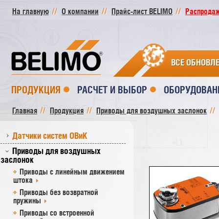
На главную
О компании
Прайс-лист BELIMO
Распродажа
ВСЕ ОБНОВЛ
ПРОДУКЦИЯ
РАСЧЕТ И ВЫБОР
ОБОРУДОВАН
Главная
Продукция
Приводы для воздушных заслонок
Датчики систем ОВиК
Приводы для воздушных
заслонок
Приводы с линейным движением
штока
Приводы без возвратной
пружины
Приводы со встроенной