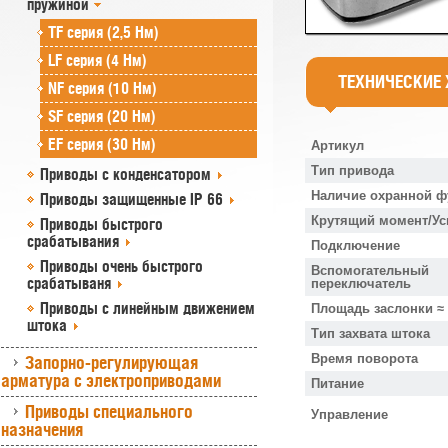
пружиной
TF серия (2,5 Нм)
LF серия (4 Нм)
ТЕХНИЧЕСКИЕ
NF серия (10 Нм)
SF серия (20 Нм)
EF серия (30 Нм)
Артикул
Тип привода
Приводы с конденсатором
Наличие охранной ф
Приводы защищенные IP 66
Крутящий момент/Ус
Приводы быстрого
срабатывания
Подключение
Приводы очень быстрого
Вспомогательный
срабатываня
переключатель
Приводы с линейным движением
Площадь заслонки ≈
штока
Тип захвата штока
Время поворота
Запорно-регулирующая
арматура с электроприводами
Питание
Приводы специального
Управление
назначения