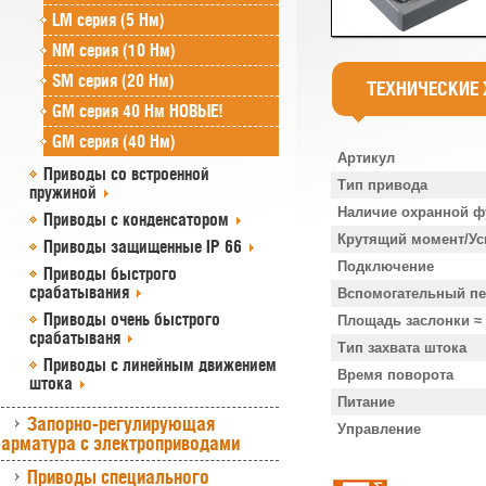
LM серия (5 Нм)
NM серия (10 Нм)
SM серия (20 Нм)
ТЕХНИЧЕСКИЕ
GM серия 40 Нм НОВЫЕ!
GM серия (40 Нм)
Артикул
Приводы со встроенной
Тип привода
пружиной
Наличие охранной ф
Приводы с конденсатором
Крутящий момент/Ус
Приводы защищенные IP 66
Подключение
Приводы быстрого
срабатывания
Вспомогательный п
Приводы очень быстрого
Площадь заслонки ≈
срабатываня
Тип захвата штока
Приводы с линейным движением
Время поворота
штока
Питание
Запорно-регулирующая
Управление
арматура с электроприводами
Приводы специального