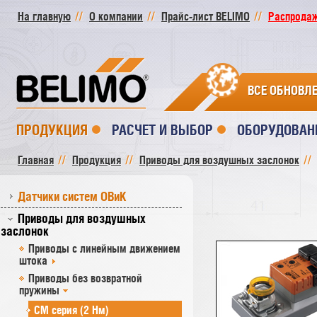
На главную
О компании
Прайс-лист BELIMO
Распродажа
ВСЕ ОБНОВЛ
ПРОДУКЦИЯ
РАСЧЕТ И ВЫБОР
ОБОРУДОВАН
Главная
Продукция
Приводы для воздушных заслонок
Датчики систем ОВиК
Приводы для воздушных
заслонок
Приводы с линейным движением
штока
Приводы без возвратной
пружины
СM серия (2 Нм)