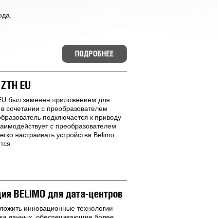
ода.
ПОДРОБНЕЕ
 ZTH EU
EU был заменен приложением для
2 в сочетании с преобразователем
образователь подключается к приводу
 взаимодействует с преобразователем
легко настраивать устройства Belimo.
тся
ция BELIMO для дата-центров
дложить инновационные технологии
тки данных, обеспечивающие более