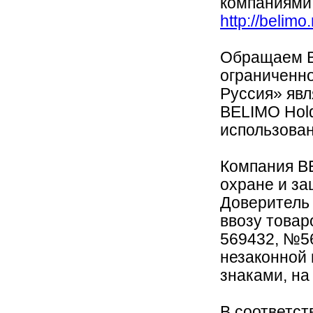
компаниями
http://belimo
Обращаем В
ограниченн
Руссия» яв
BELIMO Hold
использован
Компания B
охране и за
Доверитель 
ввозу това
569432, №56
незаконной
знаками, на
В соответств