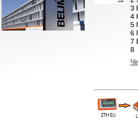
3 
4 
5 
6 
7 
8 
Ч