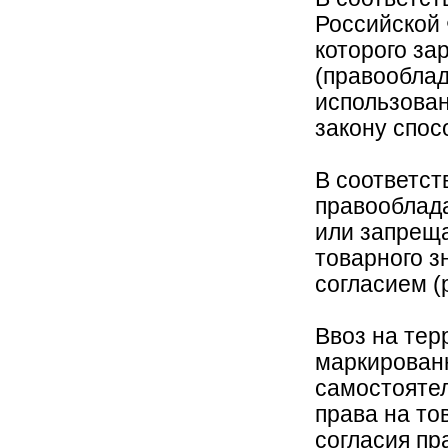
Российской 
которого за
(правооблад
использова
закону спос
В соответств
правооблад
или запреща
товарного з
согласием (
Ввоз на тер
маркирован
самостояте
права на то
согласия пр