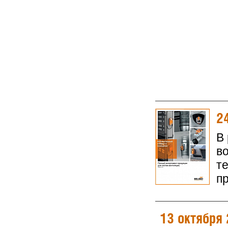
2
В
в
т
п
13 октября