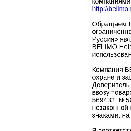
компаниями
http://belimo
Обращаем В
ограниченн
Руссия» яв
BELIMO Hold
использован
Компания B
охране и за
Доверитель 
ввозу това
569432, №56
незаконной
знаками, на
В соответств