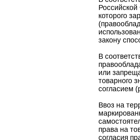
Российской 
которого за
(правооблад
использова
закону спос
В соответств
правооблад
или запреща
товарного з
согласием (
Ввоз на тер
маркирован
самостояте
права на то
согласия пр