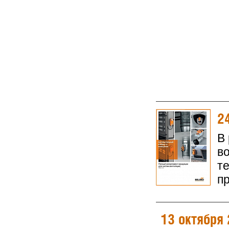
2
В
в
т
п
13 октября