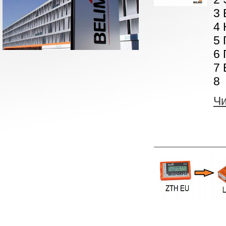
3 
4 
5 
6 
7 
8 
Ч