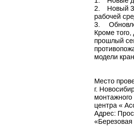
1. Новые д
2. Новый 3-
рабочей ср
3. Обновле
Кроме того,
прошлый сем
противопожа
модели кран
Место пров
г. Новосиби
монтажного 
центра « Ас
Адрес: Прос
«Березовая