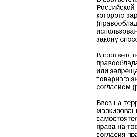
Российской 
которого за
(правооблад
использова
закону спос
В соответств
правооблад
или запреща
товарного з
согласием (
Ввоз на тер
маркирован
самостояте
права на то
согласия пр