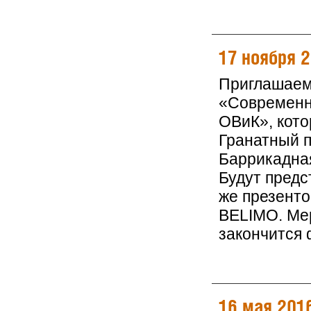
17 ноября 
Приглашаем
«Современн
ОВиК», кото
Гранатный п
Баррикадна
Будут предс
же презент
BELIMO. Мер
закончится
16 мая 201