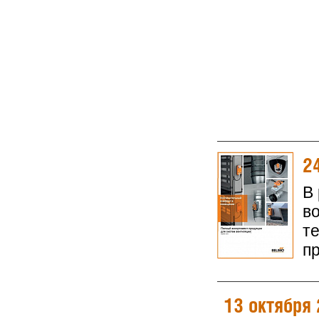
2
В
в
т
п
13 октября