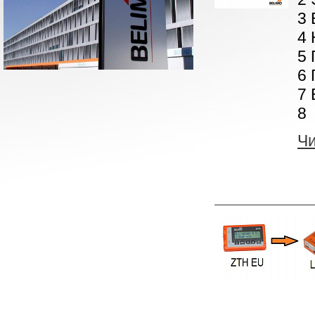
3 
4 
5 
6 
7 
8 
Ч