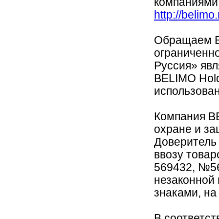
компаниями
http://belimo
Обращаем В
ограниченн
Руссия» яв
BELIMO Hold
использован
Компания B
охране и за
Доверитель 
ввозу това
569432, №56
незаконной
знаками, на
В соответств